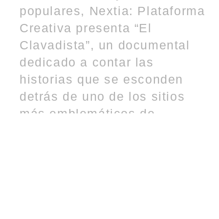
populares, Nextia: Plataforma
Creativa presenta “El
Clavadista”, un documental
dedicado a contar las
historias que se esconden
detrás de uno de los sitios
más emblemáticos de
Mazatlán. El documental hace
un llamado a reconocer el
sitio y la figura del Clavadista
de Mazatlán como patrimonio
cultural de la ciudad,
enfatizando la relevancia del