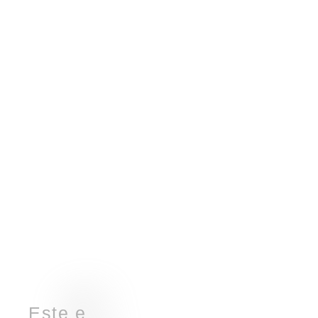
u
E
s
t
e
e
s