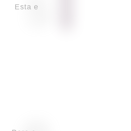
u
E
s
t
a
e
s
l