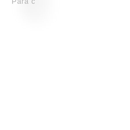
P
a
r
a
c
e