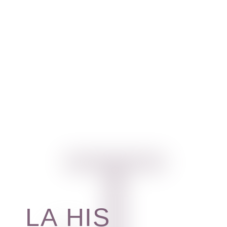
L
A
H
I
S
T